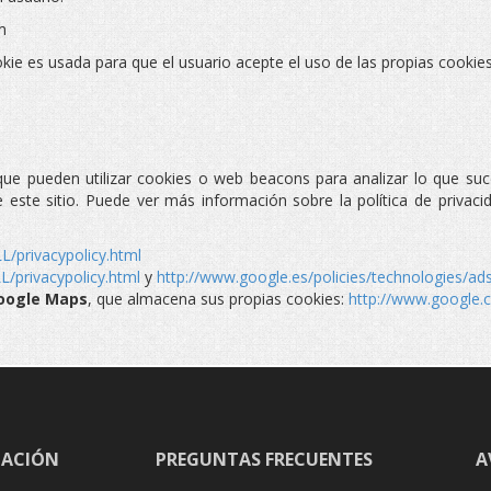
m
okie es usada para que el usuario acepte el uso de las propias cookies
s que pueden utilizar cookies o web beacons para analizar lo que su
e este sitio. Puede ver más información sobre la política de privaci
L/privacypolicy.html
L/privacypolicy.html
y
http://www.google.es/policies/technologies/ad
oogle Maps
, que almacena sus propias cookies:
http://www.google.c
ACIÓN
PREGUNTAS FRECUENTES
A