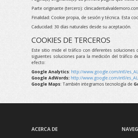
Parte originante (tercero): clinicadentalvaldemoro.co
Finalidad: Cookie propia, de sesión y técnica. Esta co
Caducidad: 30 días naturales desde su aceptación.
COOKIES DE TERCEROS
Este sitio mide el tráfico con diferentes solucione
siguientes soluciones para la medición del tráfico d
efecto:
Google Analytics
:
http://www.google.com/intl/es_AL
Google AdWords:
http://www.google.com/intl/es_AL
Google Maps
: También integramos tecnología de
G
ACERCA DE
NAVEG