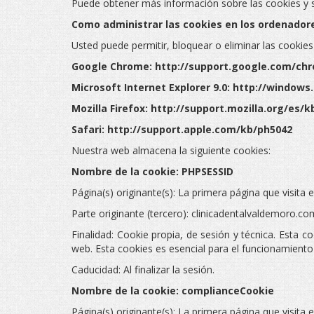
Puede obtener más información sobre las cookies y
Como administrar las cookies en los ordenador
Usted puede permitir, bloquear o eliminar las cookie
Google Chrome: http://support.google.com/ch
Microsoft Internet Explorer 9.0: http://windo
Mozilla Firefox: http://support.mozilla.org/es/k
Safari: http://support.apple.com/kb/ph5042
Nuestra web almacena la siguiente cookies:
Nombre de la cookie: PHPSESSID
Página(s) originante(s): La primera página que visita e
Parte originante (tercero): clinicadentalvaldemoro.co
Finalidad: Cookie propia, de sesión y técnica. Esta 
web. Esta cookies es esencial para el funcionamiento
Caducidad: Al finalizar la sesión.
Nombre de la cookie: complianceCookie
Página(s) originante(s): La primera página que visita e