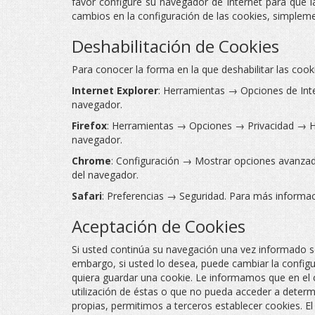
favor configure su navegador de Internet para que l
cambios en la configuración de las cookies, simplem
Deshabilitación de Cookies
Para conocer la forma en la que deshabilitar las cook
Internet Explorer
: Herramientas → Opciones de Inte
navegador.
Firefox
: Herramientas → Opciones → Privacidad → His
navegador.
Chrome
: Configuración → Mostrar opciones avanzad
del navegador.
Safari
: Preferencias → Seguridad. Para más informac
Aceptación de Cookies
Si usted continúa su navegación una vez informado sob
embargo, si usted lo desea, puede cambiar la configu
quiera guardar una cookie. Le informamos que en el ca
utilización de éstas o que no pueda acceder a deter
propias, permitimos a terceros establecer cookies. El