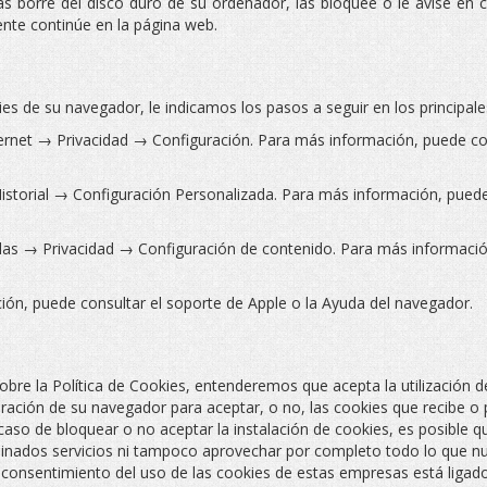
as borre del disco duro de su ordenador, las bloquee o le avise en c
ente continúe en la página web.
ies de su navegador, le indicamos los pasos a seguir en los principal
rnet → Privacidad → Configuración. Para más información, puede con
torial → Configuración Personalizada. Para más información, puede 
as → Privacidad → Configuración de contenido. Para más información
ión, puede consultar el soporte de Apple o la Ayuda del navegador.
re la Política de Cookies, entenderemos que acepta la utilización de
ración de su navegador para aceptar, o no, las cookies que recibe o 
so de bloquear o no aceptar la instalación de cookies, es posible que
minados servicios ni tampoco aprovechar por completo todo lo que n
 consentimiento del uso de las cookies de estas empresas está ligado 