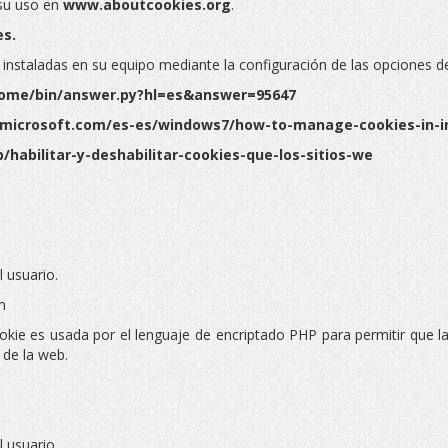
 su uso en
www.aboutcookies.org
.
es.
s instaladas en su equipo mediante la configuración de las opciones 
rome/bin/answer.py?hl=es&answer=95647
ws.microsoft.com/es-es/windows7/how-to-manage-cookies-in-i
b/habilitar-y-deshabilitar-cookies-que-los-sitios-we
l usuario.
m
cookie es usada por el lenguaje de encriptado PHP para permitir que 
 de la web.
l usuario.